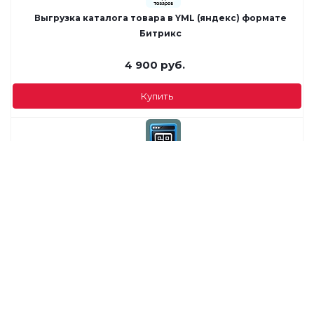
Выгрузка каталога товара в YML (яндекс) формате
Битрикс
4 900
руб.
Купить
QR-коды Битрикс
1 000
руб.
Купить
Улучшенный поиск товаров и услуг — морфология,
опечатки, синонимы, транслит, умный и быстрый