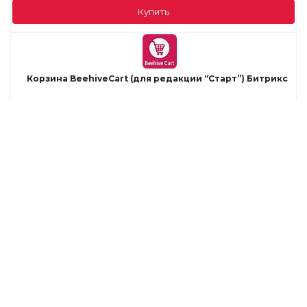
Купить
Корзина BeehiveСart (для редакции “Старт”) Битрикс
4 000
руб.
Купить
Сотбит: Счет на почту в PDF Битрикс
9 990
руб.
Купить