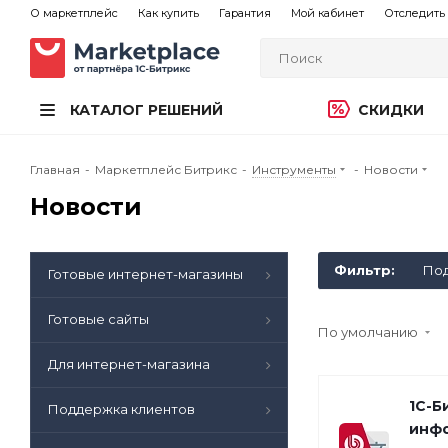
О маркетплейс
Как купить
Гарантия
Мой кабинет
Отследить 
КАТАЛОГ РЕШЕНИЙ
СКИДКИ
Главная
-
Маркетплейс Битрикс
-
Инструменты
-
Новости
Новости
Фильтр:
Под
Готовые интернет-магазины
Готовые сайты
По умолчанию
Для интернет-магазина
1С-Б
Поддержка клиентов
инф