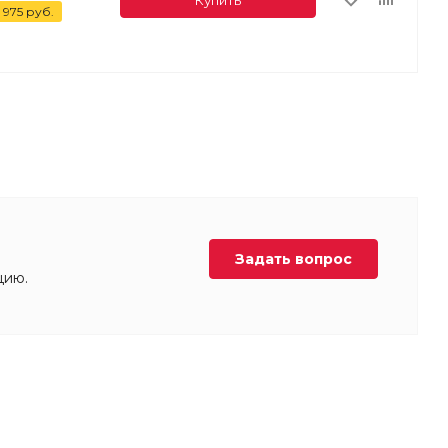
 975
руб.
Задать вопрос
цию.