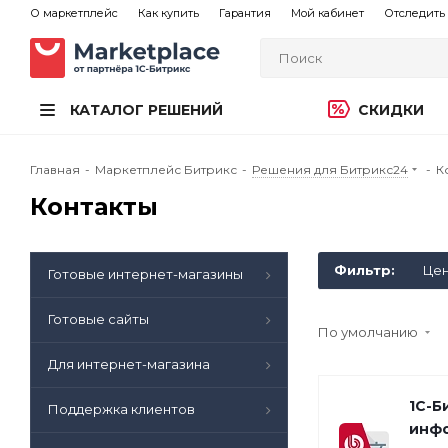
О маркетплейс
Как купить
Гарантия
Мой кабинет
Отследить 
КАТАЛОГ РЕШЕНИЙ
СКИДКИ
Главная
-
Маркетплейс Битрикс
-
Решения для Битрикс24
-
К
Контакты
Фильтр:
Це
Готовые интернет-магазины
Готовые сайты
По умолчанию
Для интернет-магазина
1С-Б
Поддержка клиентов
инф