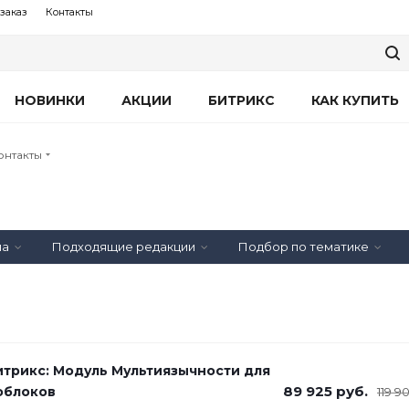
заказ
Контакты
НОВИНКИ
АКЦИИ
БИТРИКС
КАК КУПИТЬ
онтакты
на
Подходящие редакции
Подбор по тематике
итрикс: Модуль Мультиязычности для
89 925
руб.
облоков
119 9