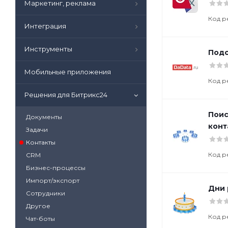
Маркетинг, реклама
Код р
Интеграция
Инструменты
Подс
Мобильные приложения
Код р
Решения для Битрикс24
Поис
Документы
конт
Задачи
Контакты
Код р
CRM
Бизнес-процессы
Импорт/экспорт
Дни
Сотрудники
Другое
Код р
Чат-боты