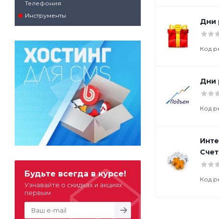
Телефония
Инструменты
Дни 
Код р
Дни
Код р
Инте
Счет
Будьте всегда в курсе!
Код р
Узнавайте о скидках и акциях
первым