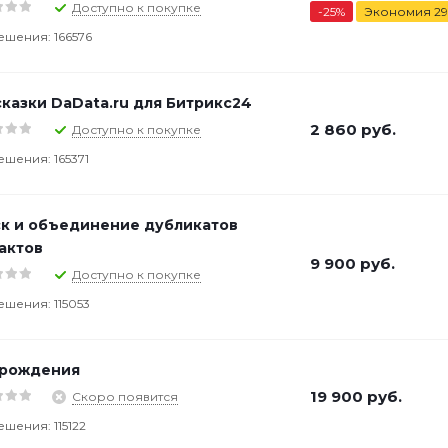
Доступно к покупке
-
25
%
Экономия
29
ешения: 166576
казки DaData.ru для Битрикс24
2 860
руб.
Доступно к покупке
ешения: 165371
к и объединение дубликатов
актов
9 900
руб.
Доступно к покупке
ешения: 115053
 рождения
19 900
руб.
Скоро появится
ешения: 115122