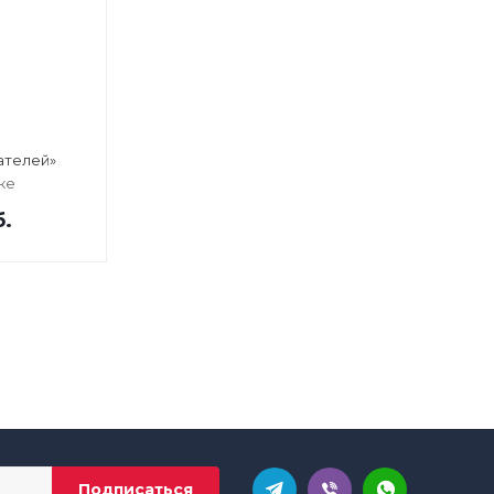
ателей»
ке
б.