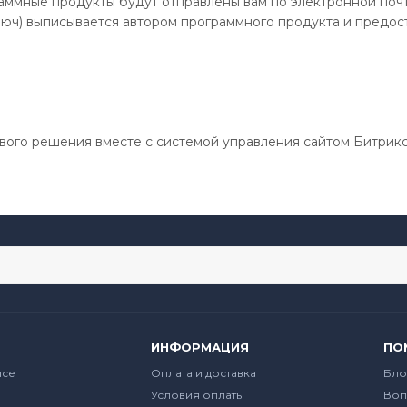
ммные продукты будут отправлены вам по электронной почт
юч) выписывается автором программного продукта и предост
вого решения вместе с системой управления сайтом Битрикс
ИНФОРМАЦИЯ
ПО
йсе
Оплата и доставка
Бло
Условия оплаты
Воп