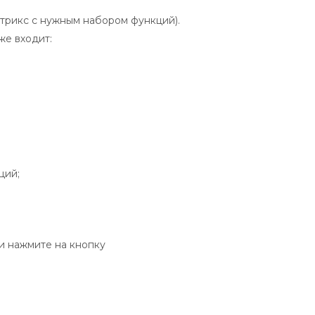
итрикс с нужным набором функций).
же входит:
ций;
 и нажмите на кнопку