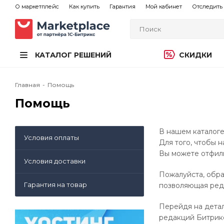
О маркетплейс
Как купить
Гарантия
Мой кабинет
Отследить 
КАТАЛОГ РЕШЕНИЙ
СКИДКИ
Главная
-
Помощь
Помощь
В нашем каталоге
Условия оплаты
Для того, чтобы 
Вы можете отфиль
Условия доставки
Пожалуйста, обра
Гарантия на товар
позволяющая реда
Перейдя на детал
редакций Битрикс