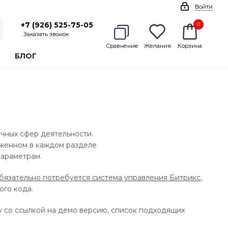
Войти
+7 (926) 525-75-05
0
0
Заказать звонок
Сравнение
Желания
Корзина
БЛОГ
ичных сфер деятельности.
оженном в каждом разделе.
параметрам.
бязательно потребуется система управления Битрикс
,
ого кода.
у со ссылкой на демо версию, список подходящих