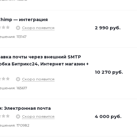
Chimp — интеграция
2 990
руб.
Скоро появится
ешения: 113147
авка почты через внешний SMTP
обка Битрикс24, Интернет магазин +
10 270
руб.
Скоро появится
ешения: 165617
: Электронная почта
4 000
руб.
Скоро появится
ешения: 170982