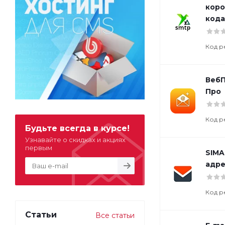
коро
кода
Код р
ВебП
Про
Код р
Будьте всегда в курсе!
Узнавайте о скидках и акциях
первым
SIMA
адре
Код р
Статьи
Все статьи