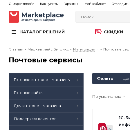
О маркетплейс
Как купить
Гарантия
Мой кабинет
Отследить 
КАТАЛОГ РЕШЕНИЙ
СКИДКИ
Главная
-
Маркетплейс Битрикс
-
Интеграция
-
Почтовые сер
Почтовые сервисы
Фильтр:
Це
Готовые интернет-магазины
Готовые сайты
По умолчанию
Для интернет-магазина
1С-Б
Поддержка клиентов
инф