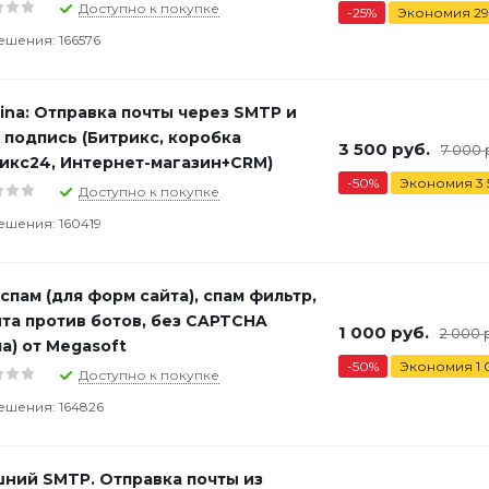
Доступно к покупке
-
25
%
Экономия
29
ешения: 166576
na: Отправка почты через SMTP и
 подпись (Битрикс, коробка
3 500
руб.
7 000
икс24, Интернет-магазин+CRM)
-
50
%
Экономия
3
Доступно к покупке
ешения: 160419
спам (для форм сайта), спам фильтр,
та против ботов, без CAPTCHA
1 000
руб.
2 000
р
ча) от Megasoft
-
50
%
Экономия
1
Доступно к покупке
ешения: 164826
ний SMTP. Отправка почты из