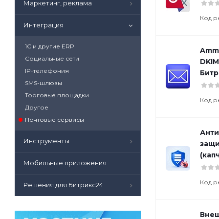
Маркетинг, реклама
Код р
Интеграция
1С и другие ERP
Ammi
Социальные сети
DKIM
IP-телефония
Битр
SMS-шлюзы
Торговые площадки
Код р
Другое
Почтовые сервисы
Анти
Инструменты
защи
(кап
Мобильные приложения
Код р
Решения для Битрикс24
Внеш