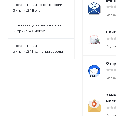
E-ma
Презентация новой версии
Битрикс24.Вега
Код р
Презентация новой версии
Битрикс24.Сириус
Почт
Презентация
Код р
Битрикс24.Полярная звезда
Отпр
Код р
Заме
мест
Код р