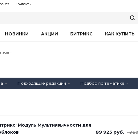
заказ
Контакты
НОВИНКИ
АКЦИИ
БИТРИКС
КАК КУПИТЬ
висы
на
Подходящие редакции
Подбор по тематике
итрикс: Модуль Мультиязычности для
89 925
руб.
облоков
119 9