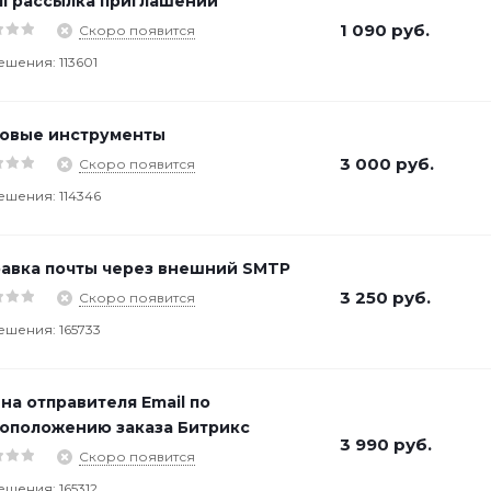
il рассылка приглашений
1 090
руб.
Скоро появится
ешения: 113601
овые инструменты
3 000
руб.
Скоро появится
ешения: 114346
авка почты через внешний SMTP
3 250
руб.
Скоро появится
ешения: 165733
на отправителя Email по
оположению заказа Битрикс
3 990
руб.
Скоро появится
ешения: 165312