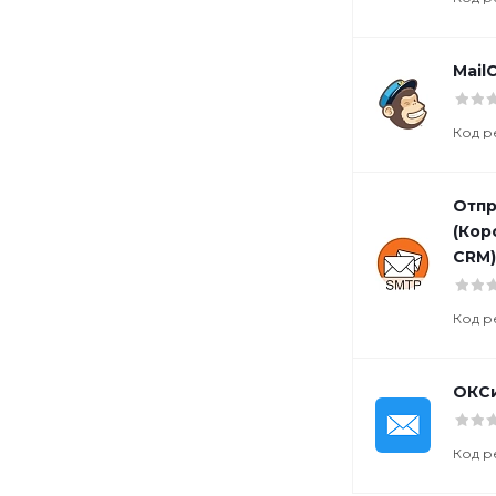
Mail
Код р
Отпр
(Кор
СRM)
Код р
ОКСи
Код р