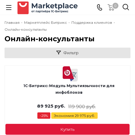
0
Главная
-
Маркетплейс Битрикс
-
Поддержка клиентов
-
Онлайн-консультанты
Онлайн-консультанты
Фильтр
1С-Битрикс: Модуль Мультиязычности для
инфоблоков
89 925
руб.
119 900
руб.
-
25
%
Экономия
29 975
руб.
Купить