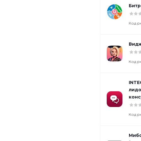
Битр
Код р
Видж
Код р
INTE
лидо
конс
Код р
Мибо