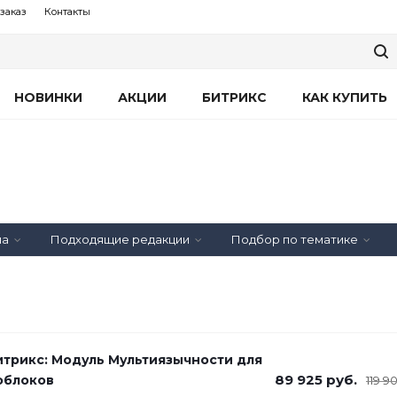
заказ
Контакты
НОВИНКИ
АКЦИИ
БИТРИКС
КАК КУПИТЬ
на
Подходящие редакции
Подбор по тематике
итрикс: Модуль Мультиязычности для
89 925
руб.
облоков
119 9