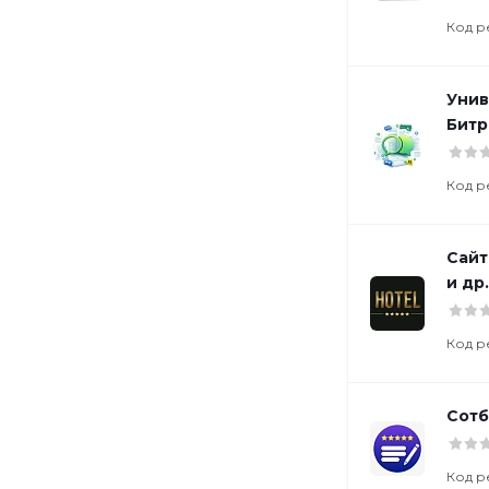
Код р
Унив
Битр
Код р
Сайт
и др
Код р
Сотб
Код р