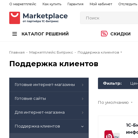
О маркетплейс
Как купить
Гарантия
Мой кабинет
Отследить 
КАТАЛОГ РЕШЕНИЙ
СКИДКИ
Главная
-
Маркетплейс Битрикс
-
Поддержка клиентов
Поддержка клиентов
Фильтр:
Це
Готовые интернет-магазины
Готовые сайты
По умолчанию
Для интернет-магазина
1С-Б
Поддержка клиентов
инф