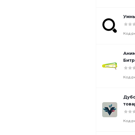
Умны
Код р
Аним
Битр
Код р
Дубо
това
Код р