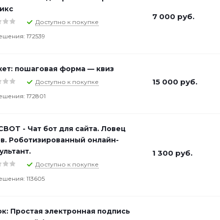
икс
7 000
руб.
Доступно к покупке
ешения: 172539
ет: пошаговая форма — квиз
15 000
руб.
Доступно к покупке
ешения: 172801
CBOT - Чат бот для сайта. Ловец
в. Роботизированный онлайн-
ультант.
1 300
руб.
Доступно к покупке
ешения: 113605
к: Простая электронная подпись