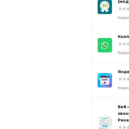
(мод
Код р
Кноп
Код р
Янде
Код р
Веб-
звон
Река