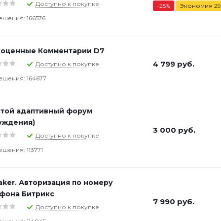
Доступно к покупке
-
25
%
Экономия
29
ешения: 166576
оценные Комментарии D7
4 799
руб.
Доступно к покупке
ешения: 164677
той адаптивный форум
уждения)
3 000
руб.
Доступно к покупке
ешения: 113771
ker. Авторизация по номеру
фона Битрикс
7 990
руб.
Доступно к покупке