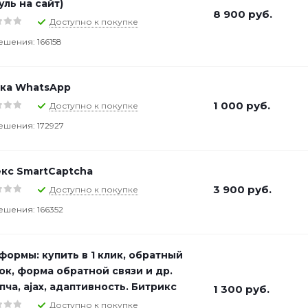
уль на сайт)
8 900
руб.
Доступно к покупке
ешения: 166158
ка WhatsApp
1 000
руб.
Доступно к покупке
ешения: 172927
кс SmartCaptcha
3 900
руб.
Доступно к покупке
ешения: 166352
формы: купить в 1 клик, обратный
ок, форма обратной связи и др.
пча, ajax, адаптивность. Битрикс
1 300
руб.
Доступно к покупке