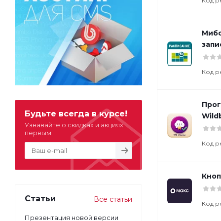
Код р
Мибо
запи
Код р
Прог
Будьте всегда в курсе!
Wild
Узнавайте о скидках и акциях
первым
Код р
Кноп
Статьи
Все статьи
Код р
Презентация новой версии