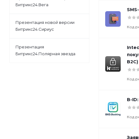
Битрикс24.Вега
SMS
Презентация новой версии
Код р
Битрикс24.Сириус
Презентация
Inte
Битрикс24.Полярная звезда
поку
B2C)
Код р
B-ID
Код р
Заяв