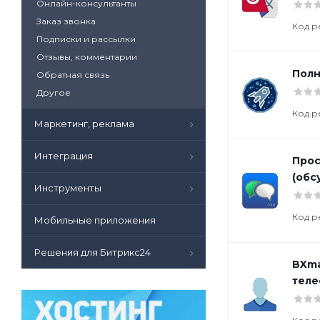
Онлайн-консультанты
Заказ звонка
Код р
Подписки и рассылки
Отзывы, комментарии
Полн
Обратная связь
Другое
Код р
Маркетинг, реклама
Интеграция
Прос
(обс
Инструменты
Код р
Мобильные приложения
Решения для Битрикс24
BXma
теле