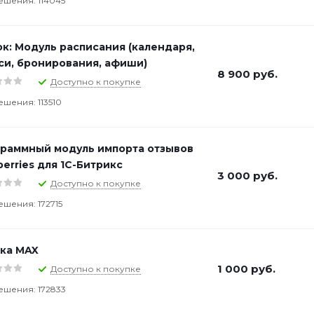
ешения: 114045
к: Модуль расписания (календаря,
си, бронирования, афиши)
8 900
руб.
Доступно к покупке
ешения: 113510
раммный модуль импорта отзывов
berries для 1С-Битрикс
3 000
руб.
Доступно к покупке
ешения: 172715
ка MAX
1 000
руб.
Доступно к покупке
ешения: 172833