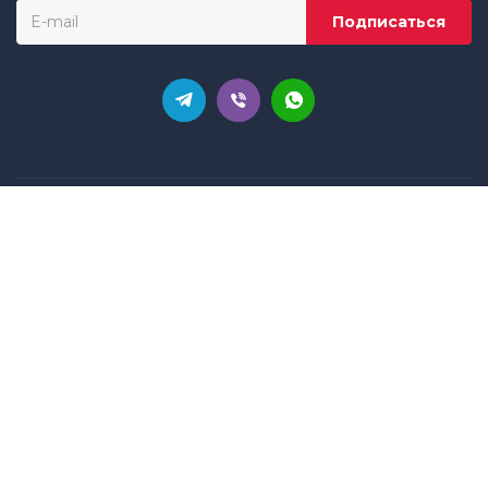
КАТАЛОГ РЕШЕНИЙ
Готовые интернет-магазины
Готовые сайты
Для интернет-магазина
Инструменты
Интеграция
Маркетинг, реклама
Мобильные приложения
Поддержка клиентов
Решения для Битрикс24