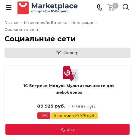
0
Главная
-
Маркетплейс Битрикс
-
Интеграция
-
Социальные сети
Социальные сети
Фильтр
1С-Битрикс: Модуль Мультиязычности для
инфоблоков
89 925
руб.
119 900
руб.
-
25
%
Экономия
29 975
руб.
Купить