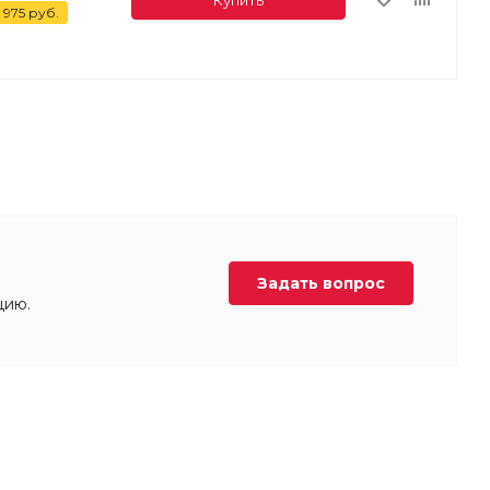
 975
руб.
Задать вопрос
цию.