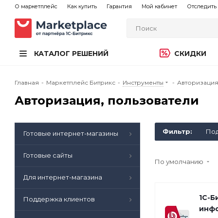
О маркетплейс
Как купить
Гарантия
Мой кабинет
Отследить 
КАТАЛОГ РЕШЕНИЙ
СКИДКИ
Главная
-
Маркетплейс Битрикс
-
Инструменты
-
Авторизация
Авторизация, пользователи
Фильтр:
Под
Готовые интернет-магазины
Готовые сайты
По умолчанию
Для интернет-магазина
1С-Б
Поддержка клиентов
инф