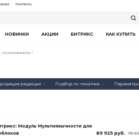
заказ
Контакты
НОВИНКИ
АКЦИИ
БИТРИКС
КАК КУПИТЬ
, пользователи
ходящие редакции
Подбор по тематике
Параметр
итрикс: Модуль Мультиязычности для
89 925
руб.
облоков
119 9