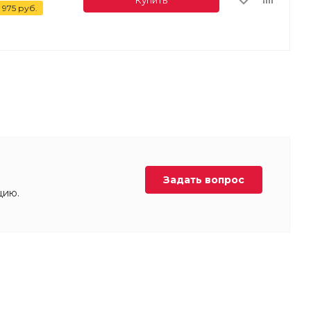
 975
руб.
Задать вопрос
цию.