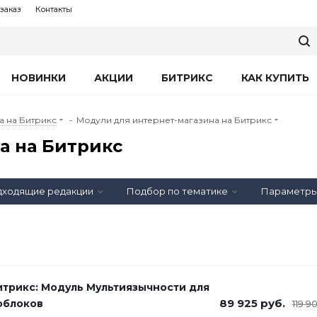
заказ
Контакты
НОВИНКИ
АКЦИИ
БИТРИКС
КАК КУПИТЬ
а на Битрикс
-
Модули для интернет-магазина на Битрикс
а на Битрикс
ходящие редакции
Подбор по тематике
Параметр
итрикс: Модуль Мультиязычности для
89 925
руб.
облоков
119 9