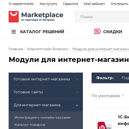
О маркетплейс
Как купить
Гарантия
Мой кабинет
Отследить 
КАТАЛОГ РЕШЕНИЙ
СКИДКИ
Главная
-
Маркетплейс Битрикс
-
Модули для интернет-магазин
Модули для интернет-магазин
Фильтр:
Под
Готовые интернет-магазины
Готовые сайты
По умолчанию
Для интернет-магазина
1С-Б
Интеграция с онлайн-кассами
инф
Каталог товаров