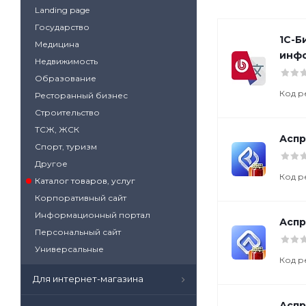
Landing page
Государство
1С-Б
Медицина
инф
Недвижимость
Образование
Код р
Ресторанный бизнес
Строительство
ТСЖ, ЖСК
Аспр
Спорт, туризм
Другое
Код р
Каталог товаров, услуг
Корпоративный сайт
Информационный портал
Аспр
Персональный сайт
Универсальные
Код р
Для интернет-магазина
Аспр