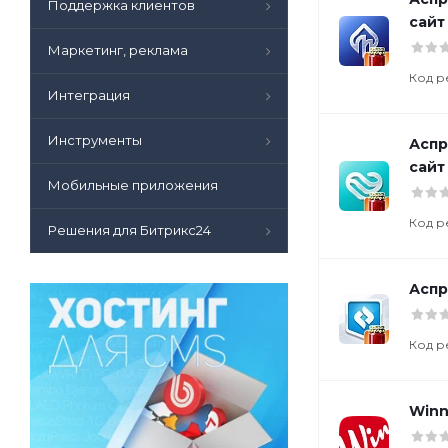
Поддержка клиентов
сайт
Маркетинг, реклама
Код р
Интеграция
Инструменты
Аспр
сайт
Мобильные приложения
Код р
Решения для Битрикс24
Аспр
Код р
Winn