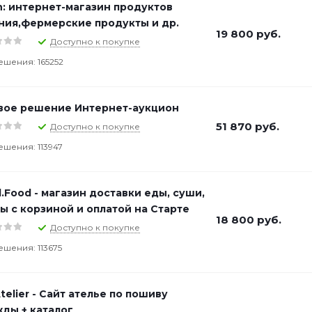
h: интернет-магазин продуктов
ния,фермерские продукты и др.
19 800
руб.
Доступно к покупке
ешения: 165252
вое решение Интернет-аукцион
51 870
руб.
Доступно к покупке
ешения: 113947
.Food - магазин доставки еды, суши,
ы с корзиной и оплатой на Старте
18 800
руб.
Доступно к покупке
ешения: 113675
Atelier - Сайт ателье по пошиву
ды + каталог