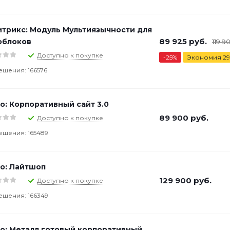
итрикс: Модуль Мультиязычности для
89 925
руб.
облоков
119 9
Доступно к покупке
-
25
%
Экономия
29
ешения: 166576
о: Корпоративный сайт 3.0
89 900
руб.
Доступно к покупке
ешения: 165489
о: Лайтшоп
129 900
руб.
Доступно к покупке
ешения: 166349
о: Металл готовый корпоративный