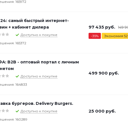
ешения: 165972
24: самый быстрый интернет-
97 435
руб.
зин + кабинет дилера
149 9
Доступно к покупке
-
35
%
Экономия
52
ешения: 165372
А: B2B - оптовый портал с личным
нетом
499 900
руб.
Доступно к покупке
ешения: 164833
авка бургеров. Delivery Burgers.
25 000
руб.
Доступно к покупке
ешения: 160289