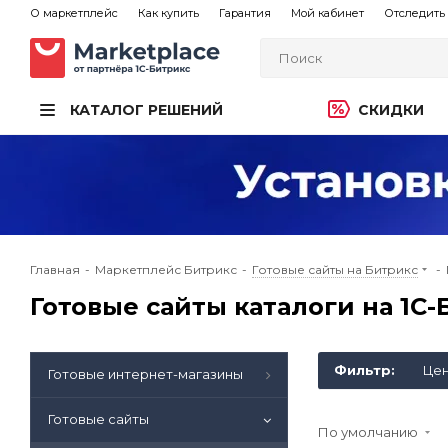
О маркетплейс
Как купить
Гарантия
Мой кабинет
Отследить 
КАТАЛОГ РЕШЕНИЙ
СКИДКИ
Главная
-
Маркетплейс Битрикс
-
Готовые сайты на Битрикс
-
Готовые сайты каталоги на 1С
Фильтр:
Це
Готовые интернет-магазины
Готовые сайты
По умолчанию