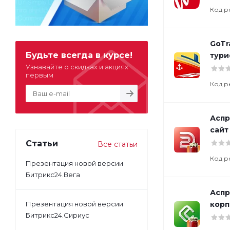
Код р
GoTr
Будьте всегда в курсе!
тури
Узнавайте о скидках и акциях
первым
Код р
Аспр
сайт
Статьи
Все статьи
Код р
Презентация новой версии
Битрикс24.Вега
Аспр
Презентация новой версии
корп
Битрикс24.Сириус