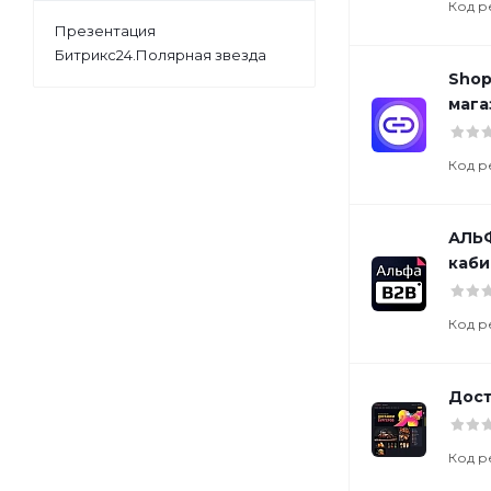
Код р
Презентация
Битрикс24.Полярная звезда
Shop
мага
Код р
АЛЬФ
каби
Код р
Дост
Код р