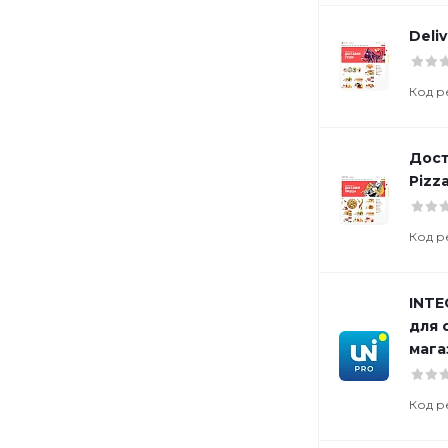
Deli
Код р
Дост
Pizza
Код р
INTE
для 
мага
Код р