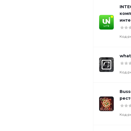
INTE
комп
инте
Код р
what
Код р
Buss
рест
Код р