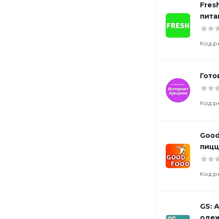
Fres
пита
Код р
Гото
Код р
Good
пицц
Код р
GS: 
одеж