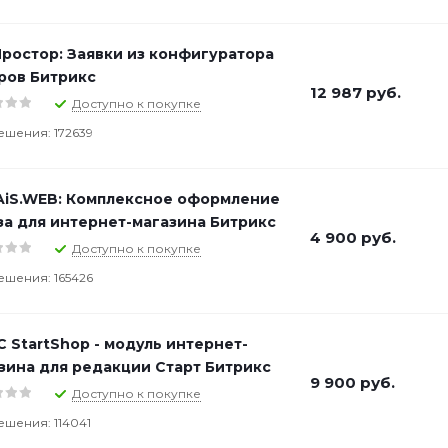
ростор: Заявки из конфигуратора
ров Битрикс
12 987
руб.
Доступно к покупке
ешения: 172639
iS.WEB: Комплексное оформление
за для интернет-магазина Битрикс
4 900
руб.
Доступно к покупке
ешения: 165426
C StartShop - модуль интернет-
зина для редакции Старт Битрикс
9 900
руб.
Доступно к покупке
ешения: 114041