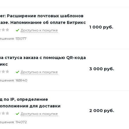
er: Расширение почтовых шаблонов
казе. Напоминание об оплате Битрикс
1 000
руб.
Доступно к покупке
ешения: 113077
а статуса заказа с помощью QR-кода
икс
3 000
руб.
Доступно к покупке
ешения: 165940
д по IP, определение
оположения для доставки
2 000
руб.
Доступно к покупке
ешения: 114072