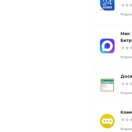
Код р
Max:
Битр
Код р
Доск
Код р
Комм
Код р