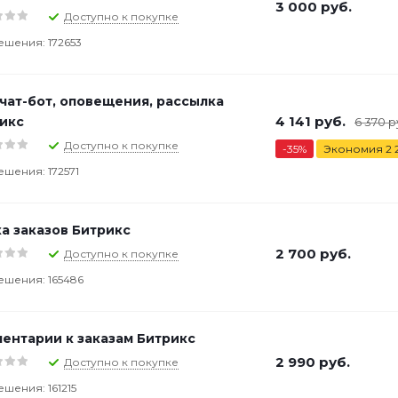
3 000
руб.
Доступно к покупке
ешения: 172653
 чат-бот, оповещения, рассылка
4 141
руб.
икс
6 370
р
Доступно к покупке
-
35
%
Экономия
2 
ешения: 172571
а заказов Битрикс
2 700
руб.
Доступно к покупке
ешения: 165486
ентарии к заказам Битрикс
2 990
руб.
Доступно к покупке
ешения: 161215