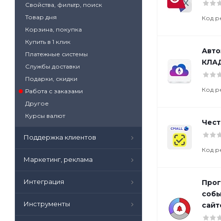
Свойства, фильтр, поиск
Товар дня
Код р
Корзина, покупка
Купить в 1 клик
Авто
Платежные системы
КЛАД
Службы доставки
Подарки, скидки
Код р
Работа с заказами
Другое
Курсы валют
Чест
Поддержка клиентов
Код р
Маркетинг, реклама
Интеграция
Прог
собы
Инструменты
сайт