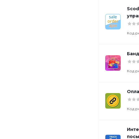
Scod
упра
Код р
Банд
Код р
Опла
Код р
Инте
посы