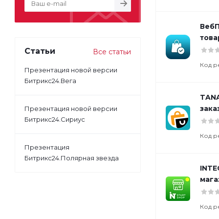
ВебП
това
Статьи
Все статьи
Код р
Презентация новой версии
Битрикс24.Вега
TANA
зака
Презентация новой версии
Битрикс24.Сириус
Код р
Презентация
Битрикс24.Полярная звезда
INTE
мага
Код р