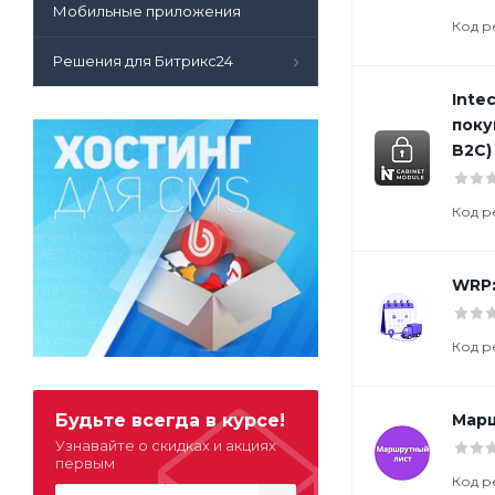
Мобильные приложения
Код р
Решения для Битрикс24
Inte
поку
B2C)
Код р
WRP:
Код р
Будьте всегда в курсе!
Марш
Узнавайте о скидках и акциях
первым
Код р