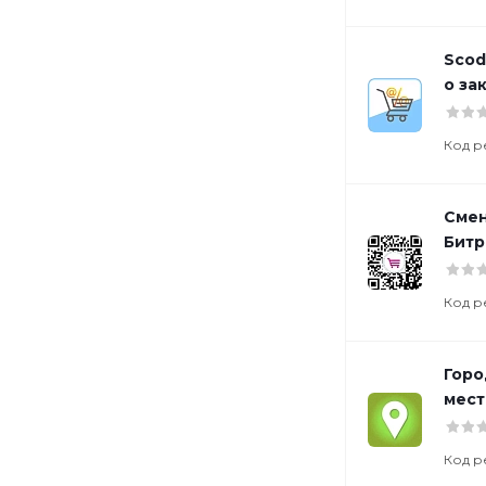
Scod
о за
Код р
Смен
Битр
Код р
Горо
мест
Код р