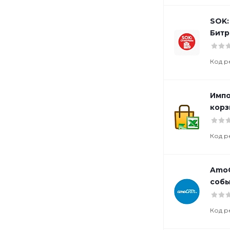
SOK:
Битр
Код р
Импо
кор
Код р
AmoC
собы
Код р