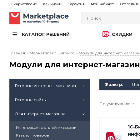
О маркетплейс
Как купить
Гарантия
Мой кабинет
Отследить 
КАТАЛОГ РЕШЕНИЙ
СКИДКИ
Главная
-
Маркетплейс Битрикс
-
Модули для интернет-магазин
Модули для интернет-магазина
Фильтр:
Це
Готовые интернет-магазины
Готовые сайты
По умолчанию
Для интернет-магазина
1С-Б
Интеграция с онлайн-кассами
инф
Каталог товаров