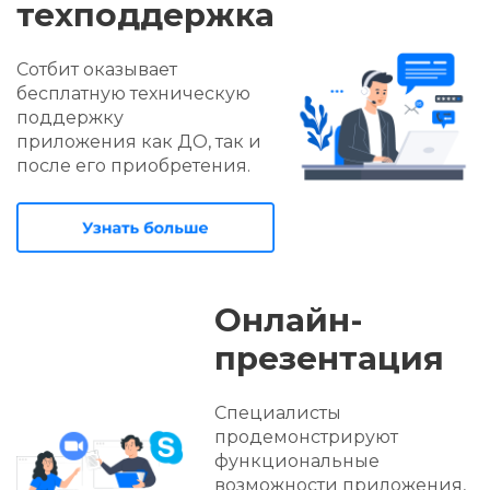
Мы разрабатываем
мобильное
Контрагенты скачивают
приложение с учетом
общее мобильное
всех
приложение,
нужных функций
доступное в Google