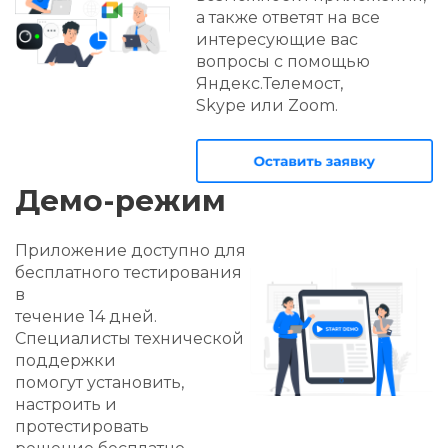
вашего проекта,
Play, App Store и
обеспечивая его
RuStore. Для
работу
авторизации
на всех необходимых
достаточно ввести URL-
платформах, включая
адрес портала и свои
интеграцию с
регистрационные
различными
данные. Приложение
системами и
может быть
сервисами. После
адаптировано под
завершения
требования клиента,
разработки размещаем
включая
приложение в
публикацию под его
выбранных вами
брендом.
магазинах: Google Play,
App Store и RuStore.
Бесплатная
техподдержка
Сотбит оказывает