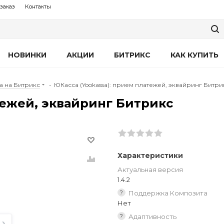
заказ
Контакты
НОВИНКИ
АКЦИИ
БИТРИКС
КАК КУПИТЬ
а на Битрикс
-
ЮКасса (Yookassa): прием платежей, эквайринг Битри
тежей, эквайринг Битрикс
Характеристики
Актуальная версия
1.4.2
?
Поддержка Композита
Нет
?
Адаптивность