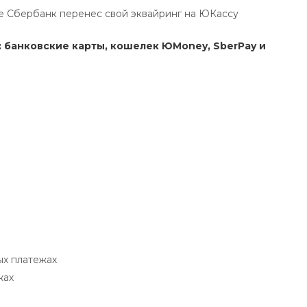
же Сбербанк перенес свой эквайринг на ЮКассу
 банковские карты, кошелек ЮMoney, SberPay и
ых платежах
жах