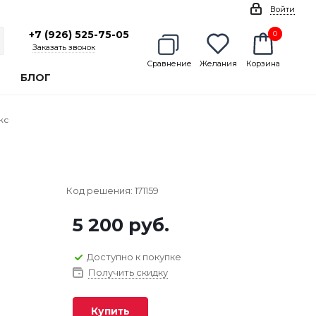
Войти
+7 (926) 525-75-05
0
0
Заказать звонок
Сравнение
Желания
Корзина
БЛОГ
кс
Код решения:
171159
5 200
руб.
Доступно к покупке
Получить скидку
Купить