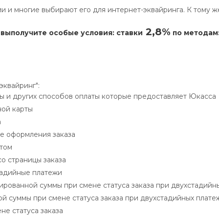
и и многие выбирают его для интернет-эквайринга. К тому 
2,8%
 выполучите особые условия: ставки
по методам:
эквайринг":
ы и других способов оплаты которые предоставляет Юкасса
ной карты
а
ле оформления заказа
нтом
со страницы заказа
тадийные платежи
рованной суммы при смене статуса заказа при двухстадийн
й суммы при смене статуса заказа при двухстадийных плате
не статуса заказа