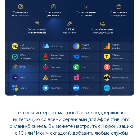
Deluxe демонстрирует высокую скорость работы
благодаря качественной разработке и
собственным технологиям, что подтверждается
отличными оценками Google Page Speed.
Платформа включает все необходимые
инструменты для SEO-продвижения, а её
удобный интерфейс обеспечивает отличные
поведенческие факторы. Всё это создаёт
идеальные условия для успешного старта в
поисковом продвижении.