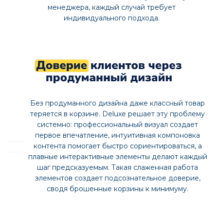
Готовый интернет-магазин Deluxe поддерживает
интеграцию со всеми сервисами для эффективного
онлайн-бизнеса. Вы можете настроить синхронизацию
с 1С или "Моим складом", добавить любые службы
доставки и платежные системы, настроить аналитику,
управлять продажами через CRM, общаться с
клиентами через привычные онлайн консультанты и
чаты и объединить магазин с торговыми площадками
для роста продаж.