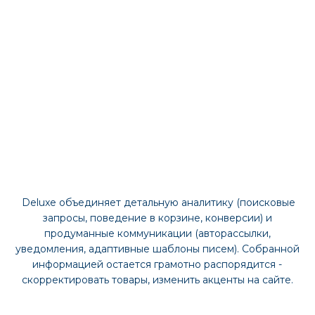
Без продуманного дизайна даже классный товар
теряется в корзине. Deluxe решает эту проблему
системно: профессиональный визуал создает
первое впечатление, интуитивная компоновка
контента помогает быстро сориентироваться, а
плавные интерактивные элементы делают каждый
шаг предсказуемым. Такая слаженная работа
элементов создает подсознательное доверие,
сводя брошенные корзины к минимуму.
AJAX-окна, умные формы и подсказки
работают так что пользователь не замечает
ни сами окна, и воспринимает все как само