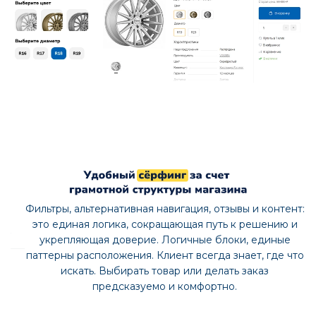
*Стабильная и высокая скорость работы при
большом ассортименте требует
соответствующего современного “железа” на
выделенном сервере и грамотного наполнения
каталога (без массовых дублей свойств, товаров,
SKU и т.д.). При грамотном подходе Deluxe
может показывать высокую скорость работы и на
большем наполнении. Детали уточняйте у
менеджера, каждый случай требует
индивидуального подхода.