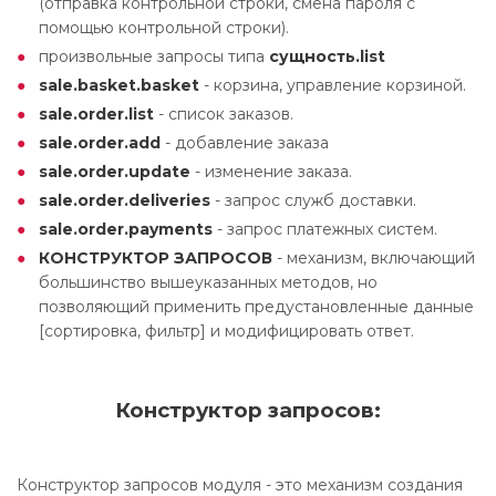
(отправка контрольной строки, смена пароля с
помощью контрольной строки).
произвольные запросы типа
сущность.list
sale.basket.basket
- корзина, управление корзиной.
sale.order.list
- список заказов.
sale.order.add
- добавление заказа
sale.order.update
- изменение заказа.
sale.order.deliveries
- запрос служб доставки.
sale.order.payments
- запрос платежных систем.
КОНСТРУКТОР ЗАПРОСОВ
- механизм, включающий
большинство вышеуказанных методов, но
позволяющий применить предустановленные данные
[сортировка, фильтр] и модифицировать ответ.
Конструктор запросов:
Конструктор запросов модуля - это механизм создания