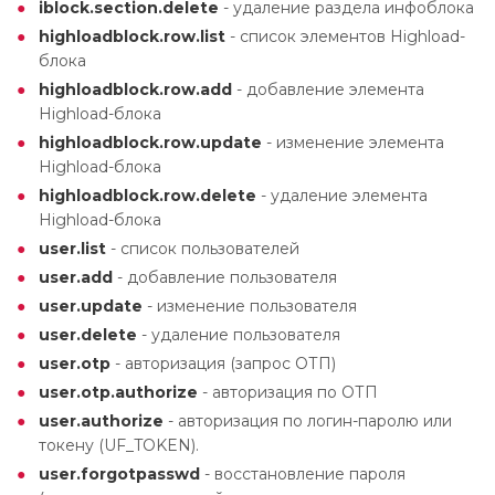
iblock.section.delete
- удаление раздела инфоблока
highloadblock.row.list
- список элементов Highload-
блока
highloadblock.row.add
- добавление элемента
Highload-блока
highloadblock.row.update
- изменение элемента
Highload-блока
highloadblock.row.delete
- удаление элемента
Highload-блока
user.list
- список пользователей
user.add
- добавление пользователя
user.update
- изменение пользователя
user.delete
- удаление пользователя
user.otp
- авторизация (запрос ОТП)
user.otp.authorize
- авторизация по ОТП
user.authorize
- авторизация по логин-паролю или
токену (UF_TOKEN).
user.forgotpasswd
- восстановление пароля