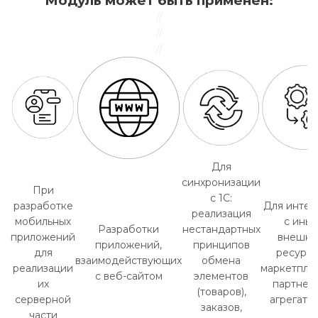
Модуль может быть применен:
//
//
//
Для
синхронизации
При
с 1С:
разработке
Для интег
реализация
мобильных
с ины
Разработки
нестандартных
приложений
внешни
приложений,
принципов
для
ресурса
взаимодействующих
обмена
реализации
маркетпле
с веб-сайтом
элементов
их
партнер
(товаров),
серверной
агрегато
заказов,
части