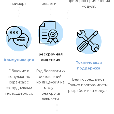
примеров применения
примера.
решения.
модуля.
/
/
/
/
/
/
Бессрочная
Коммуникация
лицензия
Техническая
поддержка
Общение в
Год бесплатных
популярных
обновлений,
Без посредников.
сервисах с
но лицензия на
Только программисты -
сотрудниками
модуль
разработчики модуля.
техподдержки.
без срока
давности.
//
//