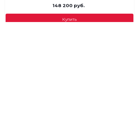
148 200
руб.
Купить
StopTime: Автосервис. СТО. Шиномонтаж. Автомойка.
8 991
руб.
9 990
руб.
-
10
%
Экономия
999
руб.
Купить
Адепо
4 900
руб.