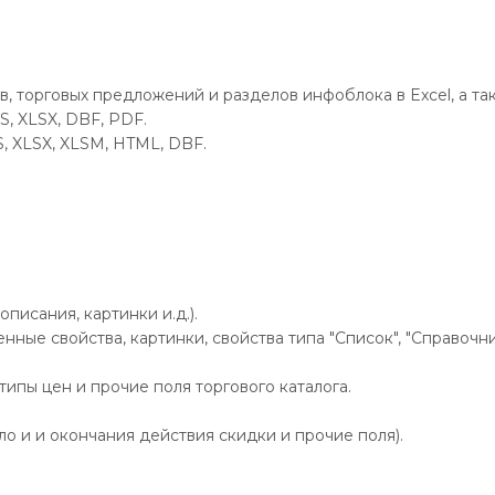
 торговых предложений и разделов инфоблока в Excel, а так
, XLSX, DBF, PDF.
, XLSX, XLSM, HTML, DBF.
писания, картинки и.д.).
ные свойства, картинки, свойства типа "Список", "Справочни
 типы цен и прочие поля торгового каталога.
ало и и окончания действия скидки и прочие поля).