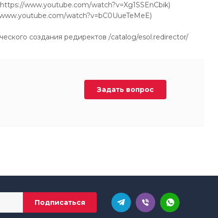
 (https://www.youtube.com/watch?v=Xg1SSEnCbik)
s://www.youtube.com/watch?v=bC0UueTeMeE)
ского создания редиректов /catalog/esol.redirector/
Задать вопрос