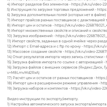
4) Импорт разделов без элементов - https://vk.ru/vide
5) Инструкция по загрузке торговых предложений - https
6) Загрузка дополнительных полей (которых нет в файле)
7) Импорт прайсов разных поставщиков с деактивацией т
8) Импорт цен и остатков - https://vk.ru/video-2268780
9) Импорт множественных свойств и описаний к свойствам
10) Загрузка изображений - https://vk.ru/video-2268780
11) Импорт свойств, заданных в одной ячейке через разд
12) Импорт с Email-адреса и с ftp по крону - https://v
13) Массовое создание свойств - https://vk.ru/video-226
14) Откат результатов импорта через запись статистики 
15) Загрузка файлов импорта по ссылке с авторизацией -
16) Загрузка файлов с внешних сервисов (Яндекс.Диск, Гуг
v=M8LmvMd2RxA)
17) Расчёт цен и остатков от разных поставщиков - https
18) Импорт цен в расширенном режиме управления - http
19) Загрузка наборов и комплектов - https://vk.ru/vide
Видео-инструкции по экспорту/импорту.
1) Настройка автоматического запуска экспорта/импорта 