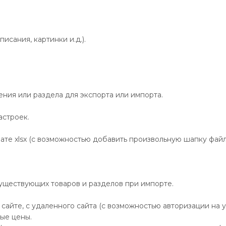
исания, картинки и.д.).
ния или раздела для экспорта или импорта.
астроек.
те xlsx (с возможностью добавить произвольную шапку файла,
существующих товаров и разделов при импорте.
 сайте, с удаленного сайта (с возможностью авторизации на у
мые цены.