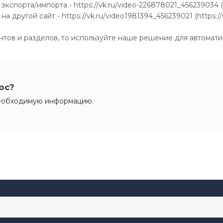
экспорта/импорта - https://vk.ru/video-226878021_456239034
а другой сайт - https://vk.ru/video1981394_456239021 (http
ов и разделов, то используйте наше решение для автоматиче
ос?
необходимую информацию.