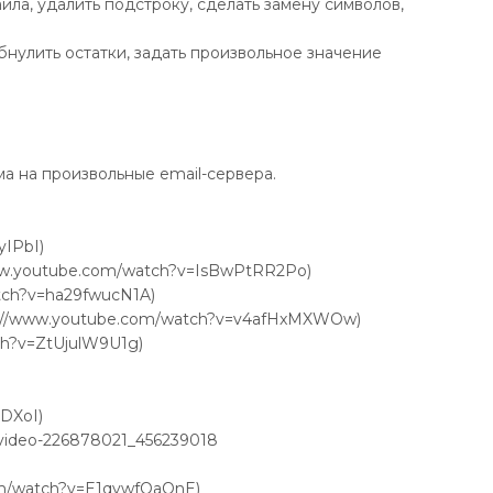
йла, удалить подстроку, сделать замену символов,
нулить остатки, задать произвольное значение
ма на произвольные email-сервера.
yIPbI)
/www.youtube.com/watch?v=IsBwPtRR2Po)
atch?v=ha29fwucN1A)
tps://www.youtube.com/watch?v=v4afHxMXWOw)
tch?v=ZtUjulW9U1g)
GDXoI)
/video-226878021_456239018
com/watch?v=E1qywfQaQnE)