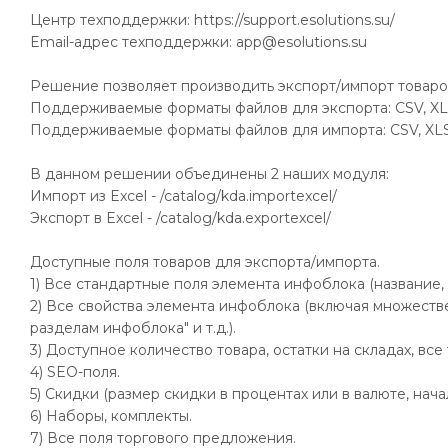
Центр техподдержки: https://support.esolutions.su/
Email-адрес техподдержки: app@esolutions.su
Решение позволяет производить экспорт/импорт товаров,
Поддерживаемые форматы файлов для экспорта: CSV, XLS
Поддерживаемые форматы файлов для импорта: CSV, XLS
В данном решении объединены 2 наших модуля:
Импорт из Excel - /catalog/kda.importexcel/
Экспорт в Excel - /catalog/kda.exportexcel/
Доступные поля товаров для экспорта/импорта.
1) Все стандартные поля элемента инфоблока (название, о
2) Все свойства элемента инфоблока (включая множествен
разделам инфоблока" и т.д.).
3) Доступное количество товара, остатки на складах, все
4) SEO-поля.
5) Скидки (размер скидки в процентах или в валюте, нач
6) Наборы, комплекты.
7) Все поля торгового предложения.