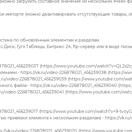
можно загрузить составное значение из нескольких ячеек фа
ри импорте (можно деактивировать отсутствующие товары, об
истика по обновлённым элементам и разделам.
.Диск, Гугл.Таблицы, Битрикс 24, ftp-сервер или в виде пись
26878021_456239037 (https://www.youtube.com/watch?v=QL2x2c
лением - https://vk.ru/video-226878021_456239038 (https:/
vk.ru/video-226878021_456239039 (https://www.youtube.com/w
нного файла - https://vk.ru/video-226878021_456239040 (ht
vk.ru/video-226878021_456239041 (https://www.youtube.com/wa
26878021_456239017 (https://www.youtube.com/watch?v=9-tvoy
ю привязки элемента к нескольким разделам) - https://vk.ru
ps://vk.ru/video-226878021_456239020 (https://www.youtube.