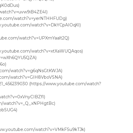
IgK0dDus)
/watch?v=uvw9iB4ZE4I)
utube.com/watch?v=yerNTHHFUDg)
www.youtube.com/watch?v=DkYCpAIOqXI)
outube.com/watch?v=UPXmYaalt2Q)
/www.youtube.com/watch?v=xtXaWUQAqos)
ch?v=wXh6QYU5QZA)
6o)
ube.com/watch?v=g6qNsGtKWJA)
ube.com/watch?v=GIH8VboVSNA)
8021_456239030 (https://www.youtube.com/watch?
/watch?v=0xVnyCIBZfI)
com/watch?v=_Q_xNPHgtBc)
pbbSUG4)
//www.youtube.com/watch?v=VMkFSu9kTJk)