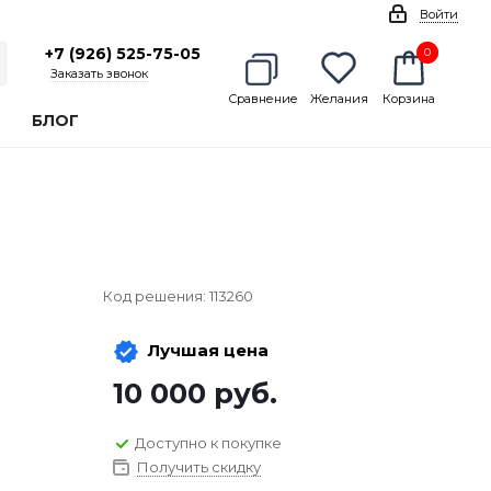
Войти
+7 (926) 525-75-05
0
0
Заказать звонок
Сравнение
Желания
Корзина
БЛОГ
Код решения:
113260
Лучшая цена
10 000
руб.
Доступно к покупке
Получить скидку