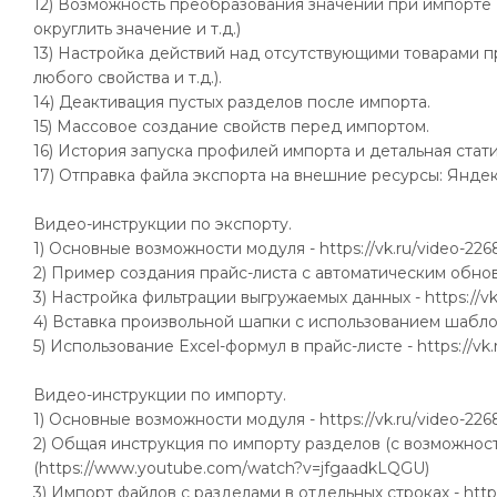
12) Возможность преобразования значений при импорте (
округлить значение и т.д.)
13) Настройка действий над отсутствующими товарами п
любого свойства и т.д.).
14) Деактивация пустых разделов после импорта.
15) Массовое создание свойств перед импортом.
16) История запуска профилей импорта и детальная стат
17) Отправка файла экспорта на внешние ресурсы: Яндекс
Видео-инструкции по экспорту.
1) Основные возможности модуля - https://vk.ru/video-2
2) Пример создания прайс-листа с автоматическим обнов
3) Настройка фильтрации выгружаемых данных - https://
4) Вставка произвольной шапки с использованием шабло
5) Использование Excel-формул в прайс-листе - https://
Видео-инструкции по импорту.
1) Основные возможности модуля - https://vk.ru/video-2
2) Общая инструкция по импорту разделов (с возможность
(https://www.youtube.com/watch?v=jfgaadkLQGU)
3) Импорт файлов с разделами в отдельных строках - htt