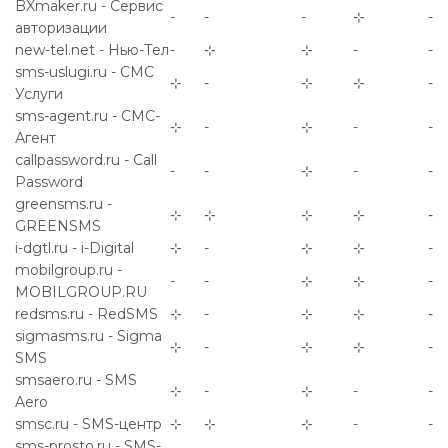
BXmaker.ru - Сервис
-
-
-
⊹
-
авторизации
new-tel.net - Нью-Тел
-
⊹
⊹
-
-
sms-uslugi.ru - СМС
⊹
-
⊹
⊹
-
Услуги
sms-agent.ru - СМС-
⊹
-
⊹
-
-
Агент
callpassword.ru - Call
-
-
⊹
-
-
Password
greensms.ru -
⊹
⊹
⊹
⊹
⊹
GREENSMS
i-dgtl.ru - i-Digital
⊹
-
⊹
⊹
-
mobilgroup.ru -
-
-
⊹
⊹
-
MOBILGROUP.RU
redsms.ru - RedSMS
⊹
-
⊹
⊹
⊹
sigmasms.ru - Sigma
⊹
-
⊹
⊹
-
SMS
smsaero.ru - SMS
⊹
-
⊹
-
-
Aero
smsc.ru - SMS-центр
⊹
⊹
⊹
-
-
sms-prosto.ru - SMS-