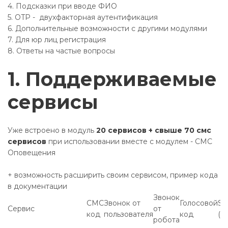
4. Подсказки при вводе ФИО
5. OTP - двухфакторная аутентификация
6. Дополнительные возможности с другими модулями
7. Для юр лиц регистрация
8. Ответы на частые вопросы
1. Поддерживаемые
сервисы
Уже встроено в модуль
20
сервисов + свыше 70 смс
сервисов
при использовании вместе с модулем - СМС
Оповещения
+ возможность расширить своим сервисом, пример кода
в документации
Звонок
СМС
Звонок от
Голосовой
SI
Сервис
от
код
пользователя
код
(P
робота