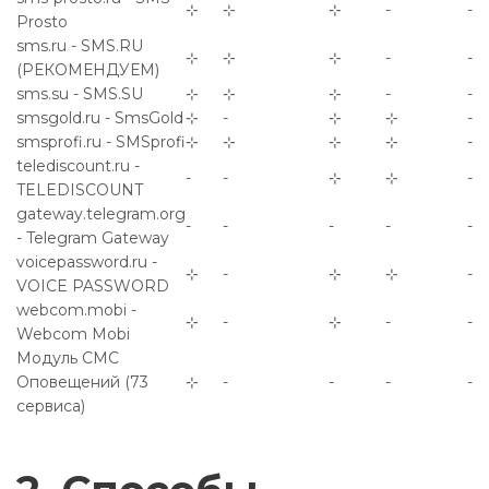
⊹
⊹
⊹
-
-
Prosto
sms.ru - SMS.RU
⊹
⊹
⊹
-
-
(РЕКОМЕНДУЕМ)
sms.su - SMS.SU
⊹
⊹
⊹
-
-
smsgold.ru - SmsGold
⊹
-
⊹
⊹
-
smsprofi.ru - SMSprofi
⊹
⊹
⊹
⊹
-
telediscount.ru -
-
-
⊹
⊹
-
TELEDISCOUNT
gateway.telegram.org
-
-
-
-
-
- Telegram Gateway
voicepassword.ru -
⊹
-
⊹
⊹
-
VOICE PASSWORD
webcom.mobi -
⊹
-
⊹
-
-
Webcom Mobi
Модуль СМС
Оповещений (73
⊹
-
-
-
-
сервиса)