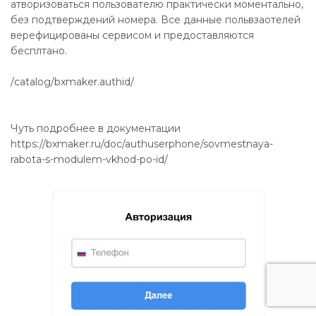
атворизоваться пользователю практически моментально,
без подтверждений номера. Все данные польвзаотелей
верефицированы сервисом и предоставляются
бесплтано.
/catalog/bxmaker.authid/
Чуть подробнее в документации
https://bxmaker.ru/doc/authuserphone/sovmestnaya-
rabota-s-modulem-vkhod-po-id/