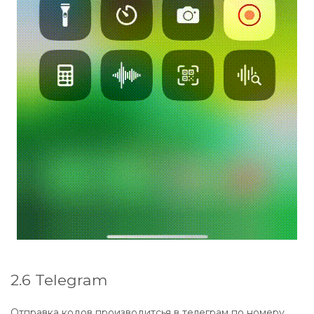
2.6 Telegram
Отправка кодов производитсья в телеграм по номеру