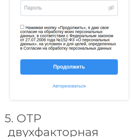
5. OTP
двухфа
кторная