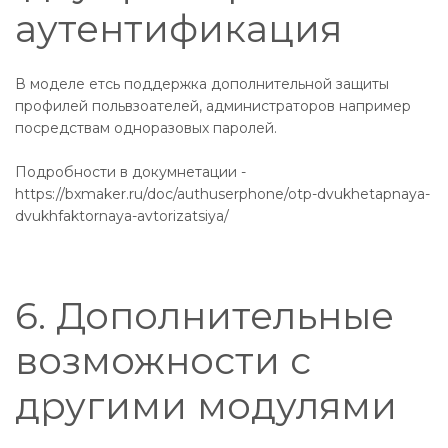
аутентификация
В моделе етсь поддержка дополнительной защиты
профилей польвзоателей, администраторов например
посредствам одноразовых паролей.
Подробности в докумнетации -
https://bxmaker.ru/doc/authuserphone/otp-dvukhetapnaya-
dvukhfaktornaya-avtorizatsiya/
6. Дополнительные
возможности с
другими модулями