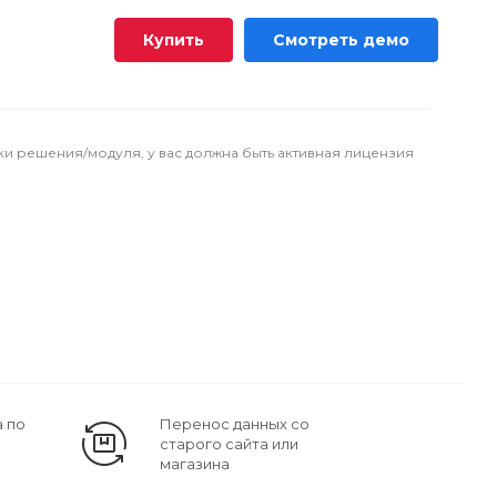
Купить
Смотреть демо
ки решения/модуля, у вас должна быть активная лицензия
 по
Перенос данных со
старого сайта или
магазина