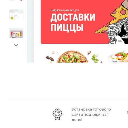
Установка готового
сайта под ключ за 1
день!