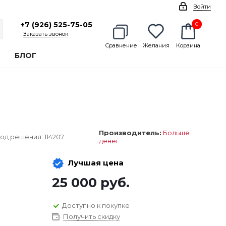
Войти
+7 (926) 525-75-05
0
0
Заказать звонок
Сравнение
Желания
Корзина
БЛОГ
Производитель:
Больше
од решения:
114207
денег
Лучшая цена
25 000
руб.
Доступно к покупке
Получить скидку